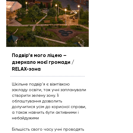
Подвір’я мого ліцею –
дзеркало моєї громади /
RELAX-зона
Шкільне подвір'я є візитівкою
закладу освіти, тож учні запланували
створити зелену зону. Її
облаштування дозволить
долучитися усім до корисної справи,
а також навчить бути активними і
небайдужими
Більшість свого часу учні проводять