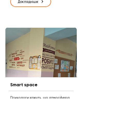
Докладніше
Smart space
Психологи кажуть, що атмосфера
на 100% впливає на процес
навчання. Тож учні вирішили
створити «розумний простір», який