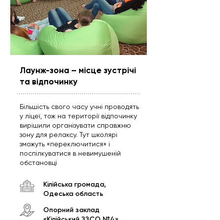
Лаунж-зона – місце зустрічі
та відпочинку
Більшість свого часу учні проводять
у ліцеї, тож на території відпочинку
вирішили організувати справжню
зону для релаксу. Тут школярі
зможуть «переключитися» і
поспілкуватися в невимушеній
обстановці
Кілійська громада,
Одеська область
Опорний заклад
«Кілійський ЗЗСО №4»