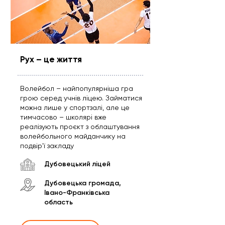
Рух – це життя
Волейбол – найпопулярніша гра
грою серед учнів ліцею. Займатися
можна лише у спортзалі, але це
тимчасово – школярі вже
реалізують проєкт з облаштування
волейбольного майданчику на
подвір'ї закладу
Дубовецький ліцей
Дубовецька громада,
Івано-Франківська
область