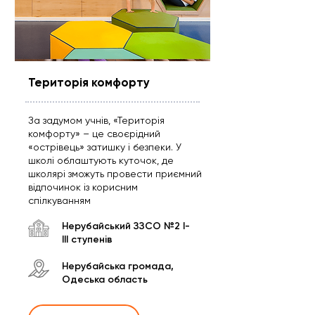
Територія комфорту
За задумом учнів, «Територія
комфорту» – це своєрідний
«острівець» затишку і безпеки. У
школі облаштують куточок, де
школярі зможуть провести приємний
відпочинок із корисним
спілкуванням
Нерубайський ЗЗСО №2 І-
ІІІ ступенів
Нерубайська громада,
Одеська область